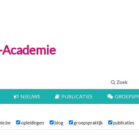
e-Academie
Zoek
NIEUWS
PUBLICATIES
GROEPSPR
mie.be
opleidingen
blog
groepspraktijk
publicaties